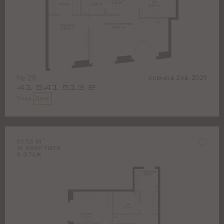
№
28
ключи в
2 кв. 2029
41 541 513
₽
Двор
Виды:
2
51.56
М
1
К КВАРТИРА
8
ЭТАЖ