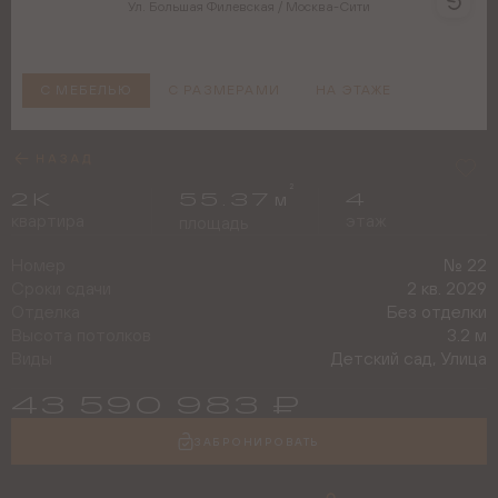
Ул. Большая Филевская / Москва-Сити
С МЕБЕЛЬЮ
С РАЗМЕРАМИ
НА ЭТАЖЕ
2
2
К
55.37
4
м
квартира
этаж
площадь
Номер
№
22
Сроки сдачи
2 кв. 2029
Отделка
Без отделки
Высота потолков
3.2 м
Виды
Детский сад, Улица
43 590 983
₽
ЗАБРОНИРОВАТЬ