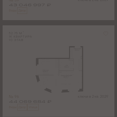
43 046 997
₽
Двор
Виды:
2
52.75
М
1
К КВАРТИРА
10
ЭТАЖ
№
96
ключи в
2 кв. 2029
44 069 684
₽
Двор
Улица
Виды: