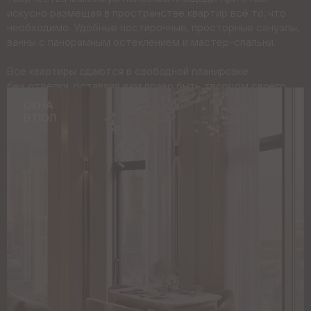
искусно размещая в пространстве квартир всё то, что
необходимо. Удобные постирочные, просторные санузлы,
ванны с панорамным остеклением и мастер-спальни.
Все квартиры сдаются в свободной планировке
без отделки, оставляя вам право быть творцом своего
собственного аутентичного интерьера.
ОКНА
МАСТЕР-
В ПОЛ
СПАЛЬНЯ