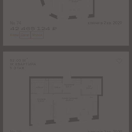
№
74
ключи в
2 кв. 2029
42 465 124
₽
Двор
Улица
Виды:
2
52.03
М
1
К КВАРТИРА
5
ЭТАЖ
№
39
ключи в
2 кв. 2029