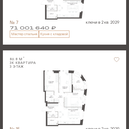
№
7
ключи в
2 кв. 2029
71 001 640
₽
Мастер спальня
Кухня с кладовой
2
86.8
М
3
К КВАРТИРА
3
ЭТАЖ
№
15
ключи в
2 кв. 2029