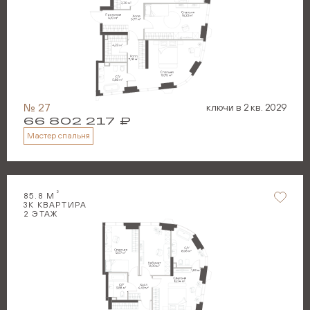
№
27
ключи в
2 кв. 2029
66 802 217
₽
Мастер спальня
2
85.8
М
3
К КВАРТИРА
2
ЭТАЖ