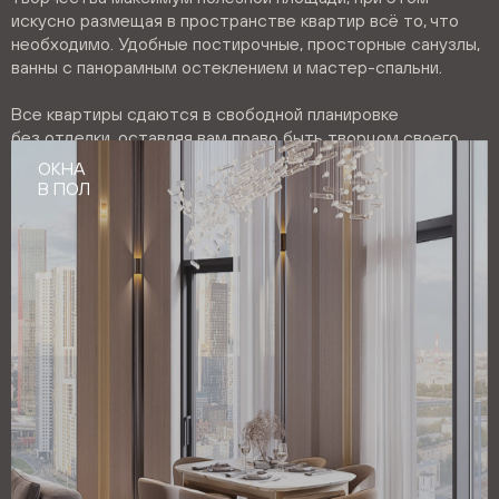
искусно размещая в пространстве квартир всё то, что
необходимо. Удобные постирочные, просторные санузлы,
ванны с панорамным остеклением и мастер-спальни.
Все квартиры сдаются в свободной планировке
без отделки, оставляя вам право быть творцом своего
собственного аутентичного интерьера.
ОКНА
МАСТЕР-
ГАРДЕРОБНАЯ
В ПОЛ
СПАЛЬНЯ