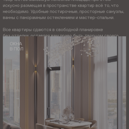
искусно размещая в пространстве квартир всё то, что
необходимо. Удобные постирочные, просторные санузлы,
ванны с панорамным остеклением и мастер-спальни.
Все квартиры сдаются в свободной планировке
без отделки, оставляя вам право быть творцом своего
собственного аутентичного интерьера.
ОКНА
КУХНЯ
В ПОЛ
С КЛАДОВОЙ