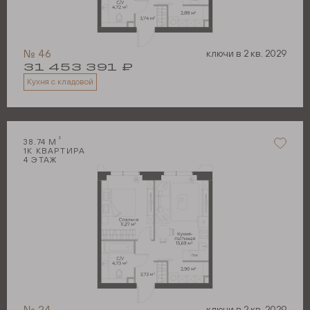
№
46
ключи в
2 кв. 2029
31 453 391
₽
Кухня с кладовой
2
38.74
М
1
К КВАРТИРА
4
ЭТАЖ
№
24
ключи в
2 кв. 2029