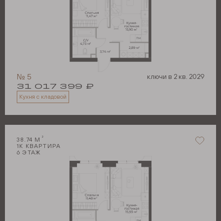
№
5
ключи в
2 кв. 2029
31 017 399
₽
Кухня с кладовой
2
38.74
М
1
К КВАРТИРА
6
ЭТАЖ