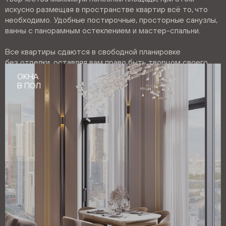
искусно размещая в пространстве квартир всё то, что
необходимо. Удобные постирочные, просторные санузлы,
ванны с панорамным остеклением и мастер-спальни.
Все квартиры сдаются в свободной планировке
без отделки, оставляя вам право быть творцом своего
собственного аутентичного интерьера.
ОКНА
В ПОЛ