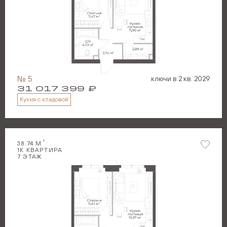
№
5
ключи в
2 кв. 2029
31 017 399
₽
Кухня с кладовой
2
38.74
М
1
К КВАРТИРА
7
ЭТАЖ