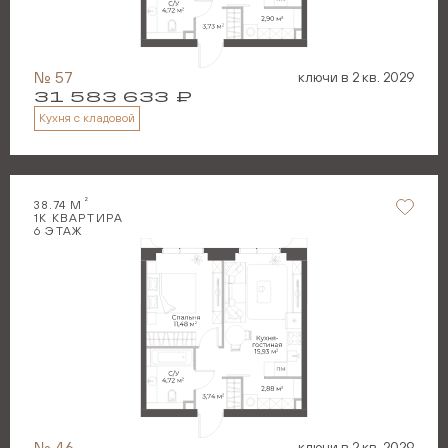
№
57
ключи в
2 кв. 2029
31 583 633
₽
Кухня с кладовой
2
38.74
М
1
К КВАРТИРА
6
ЭТАЖ
№
46
ключи в
2 кв. 2029