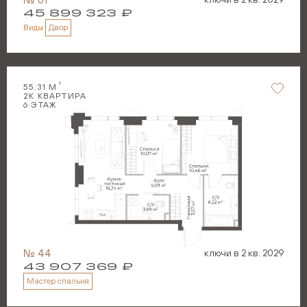
45 899 323
₽
Двор
Виды:
2
55.31
М
2
К КВАРТИРА
6
ЭТАЖ
№
44
ключи в
2 кв. 2029
43 907 369
₽
Мастер спальня