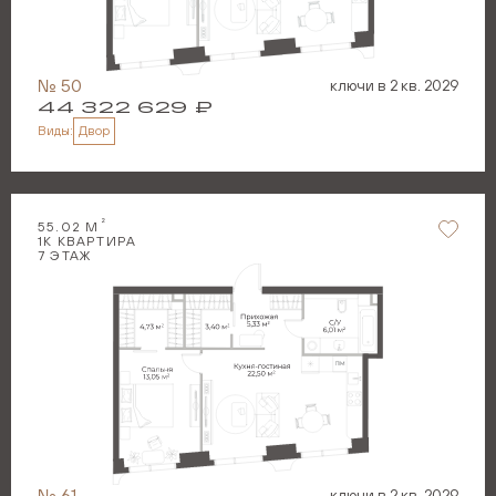
№
50
ключи в
2 кв. 2029
44 322 629
₽
Двор
Виды:
2
55.02
М
1
К КВАРТИРА
7
ЭТАЖ
№
61
ключи в
2 кв. 2029