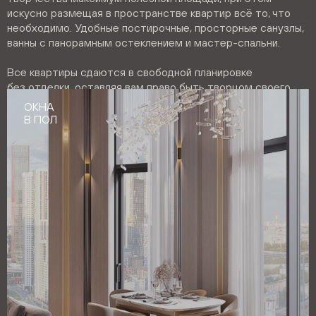
искусно размещая в пространстве квартир всё то, что
необходимо. Удобные постирочные, просторные санузлы,
ванны с панорамным остеклением и мастер-спальни.
Все квартиры сдаются в свободной планировке
без отделки, оставляя вам право быть творцом своего
собственного аутентичного интерьера.
ОКНА
ГАРДЕРОБНАЯ
В ПОЛ