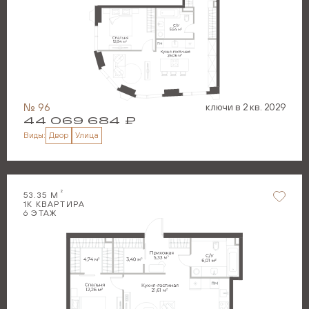
№
96
ключи в
2 кв. 2029
44 069 684
₽
Двор
Улица
Виды:
2
53.35
М
1
К КВАРТИРА
6
ЭТАЖ